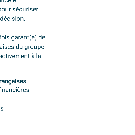
ance et
our sécuriser
 décision.
fois garant(e) de
nçaises du groupe
activement à la
Françaises
financières
ns