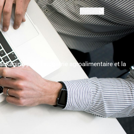
Français
Changer la langue
ckaging pour l’industrie agroalimentaire et la