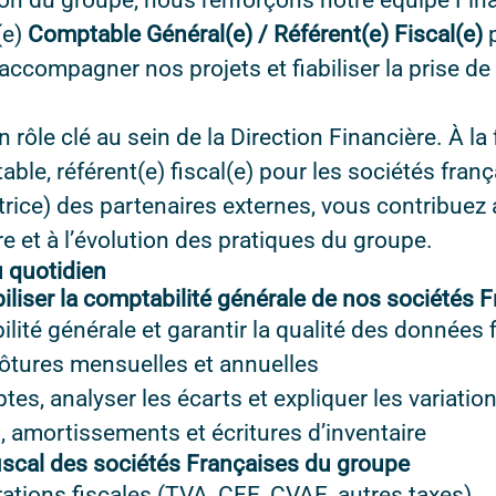
ion du groupe, nous renforçons notre équipe Fin
(e)
Comptable Général(e) / Référent(e) Fiscal(e)
p
accompagner nos projets et fiabiliser la prise de
rôle clé au sein de la Direction Financière. À la 
table, référent(e) fiscal(e) pour les sociétés fra
(trice) des partenaires externes, vous contribuez 
ère et à l’évolution des pratiques du groupe.
 quotidien
abiliser la comptabilité générale de nos sociétés 
ilité générale et garantir la qualité des données 
lôtures mensuelles et annuelles
tes, analyser les écarts et expliquer les variatio
, amortissements et écritures d’inventaire
 fiscal des sociétés Françaises du groupe
arations fiscales (TVA, CFE, CVAE, autres taxes)