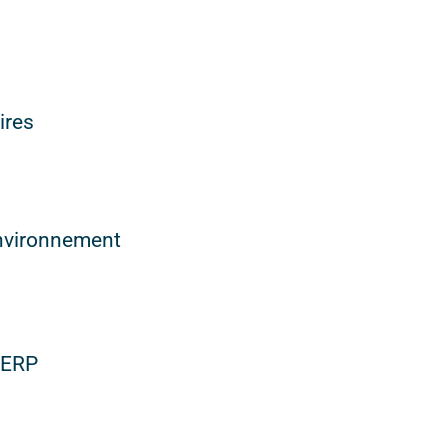
ires
environnement
s ERP