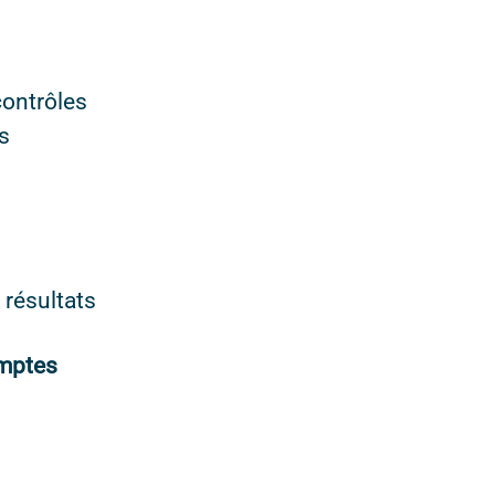
contrôles
s
 résultats
omptes