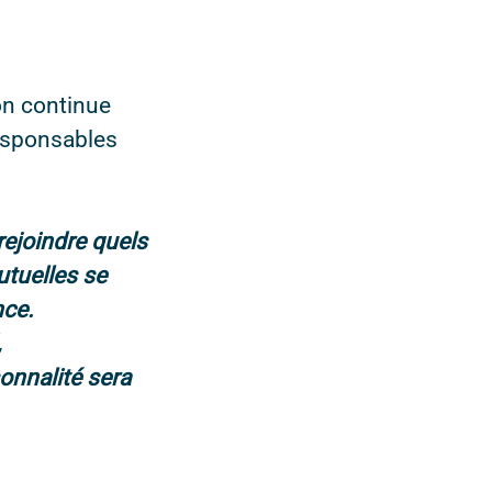
on continue
esponsables
rejoindre quels
utuelles se
nce.
,
sonnalité sera