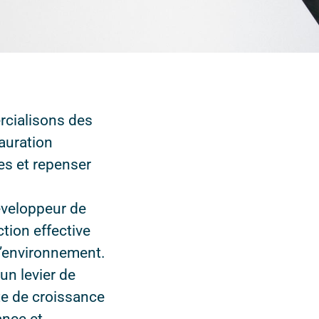
rcialisons des
tauration
ues et repenser
éveloppeur de
tion effective
l’environnement.
un levier de
te de croissance