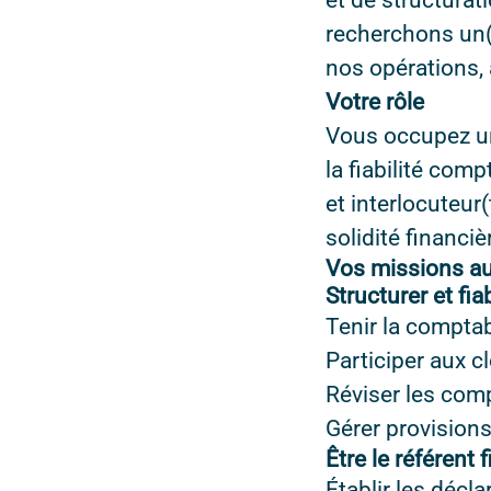
et de structurat
recherchons un
nos opérations, 
Votre rôle
Vous occupez un 
la fiabilité comp
et interlocuteur
solidité financi
Vos missions au
Structurer et fi
Tenir la comptab
Participer aux c
Réviser les comp
Gérer provisions
Être le référent
Établir les décl