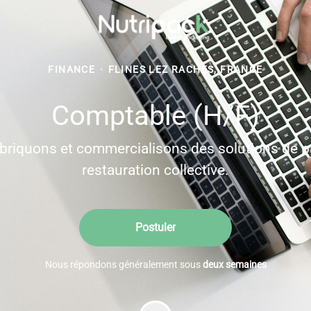
FINANCE
·
FLINES LEZ RACHES, FRANCE
Comptable (H/F)
briquons et commercialisons des solutions de pa
restauration collective.
Postuler
Nous répondons généralement sous
deux semaines