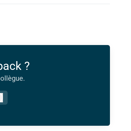
pack ?
ollègue.
Connexion