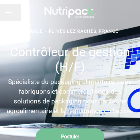
Partager la page
MENU CARRIÈRE
FINANCE
·
FLINES LEZ RACHES, FRANCE
Contrôleur de gestion
(H/F)
Spécialiste du packaging alimentaire, nous
fabriquons et commercialisons des
solutions de packaging pour l’industrie
agroalimentaire et la restauration collective.
Postuler